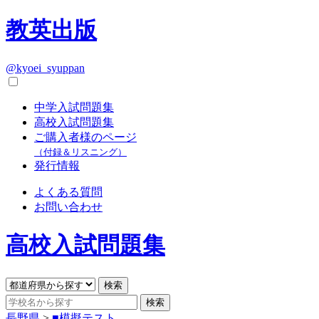
教英出版
@kyoei_syuppan
中学入試問題集
高校入試問題集
ご購入者様のページ
（付録＆リスニング）
発行情報
よくある質問
お問い合わせ
高校入試問題集
長野県
>
■模擬テスト