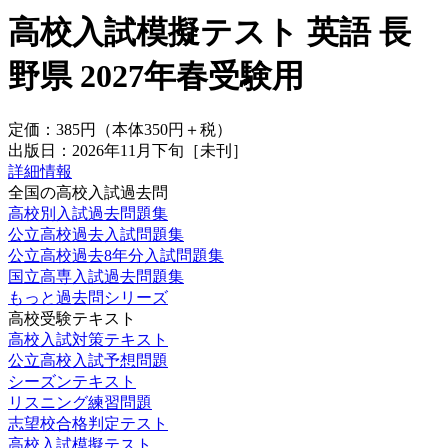
高校入試模擬テスト 英語 長
野県 2027年春受験用
定価：
385円
（本体350円＋税）
出版日：
2026年11月下旬
［未刊］
詳細情報
全国の高校入試過去問
高校別入試過去問題集
公立高校過去入試問題集
公立高校過去8年分入試問題集
国立高専入試過去問題集
もっと過去問シリーズ
高校受験テキスト
高校入試対策テキスト
公立高校入試予想問題
シーズンテキスト
リスニング練習問題
志望校合格判定テスト
高校入試模擬テスト