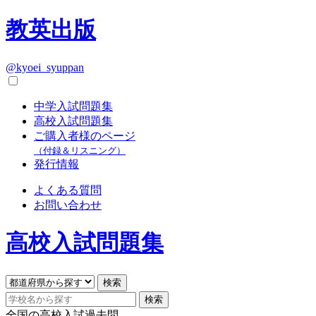
教英出版
@kyoei_syuppan
中学入試問題集
高校入試問題集
ご購入者様のページ
（付録＆リスニング）
発行情報
よくある質問
お問い合わせ
高校入試問題集
全国の高校入試過去問