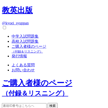
教英出版
@kyoei_syuppan
中学入試問題集
高校入試問題集
ご購入者様のページ
（付録＆リスニング）
発行情報
よくある質問
お問い合わせ
ご購入者様のページ
（付録＆リスニング）