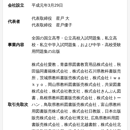
会社設立
平成元年3月29日
代表取締役 星戸 大
代表者
代表取締役 星戸優子
全国の国立高専・公立高校入試問題集，私立高
事業内容
校・私立中学入試問題集，および中学・高校受験
用問題集の出版
株式会社愛教，青森県図書教育用品株式会社，秋
田協同書籍株式会社，株式会社石川県教科書販売
所，茨城県教科書販売株式会社，株式会社Ｉｗａ
ｋｙｏ，岡山県教科図書販売株式会社，共栄図書
株式会社，株式会社教文社，株式会社きんぶん図
書，島根県教科図書販売株式会社，株式会社トー
取引先取次
ハン，鳥取県教科図書販売株式会社，富山県教科
用図書販売株式会社，株式会社日教販，日本出版
販売株式会社，株式会社博文社, 広島県教科用図
書販売株式会社，株式会社北越書館，株式会社北