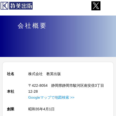
中学入試問題集
会社概要
高校入試問題集
ご購入者様のページ
（付録＆リスニング）
発行情報
よくある質問
お問い合わせ
社名
株式会社 教英出版
〒422-8054 静岡県静岡市駿河区南安倍3丁目
本社
12-28
Googleマップで地図検索 >>
創業
昭和35年4月1日