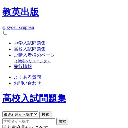
教英出版
@kyoei_syuppan
中学入試問題集
高校入試問題集
ご購入者様のページ
（付録＆リスニング）
発行情報
よくある質問
お問い合わせ
高校入試問題集