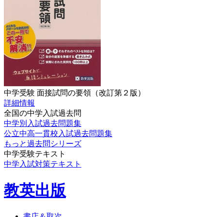
中学受験 面接試問の要領（改訂第２版）
詳細情報
全国の中学入試過去問
中学別入試過去問題集
公立中高一貫校入試過去問題集
もっと過去問シリーズ
中学受験テキスト
中学入試対策テキスト
教英出版
書店＆取次