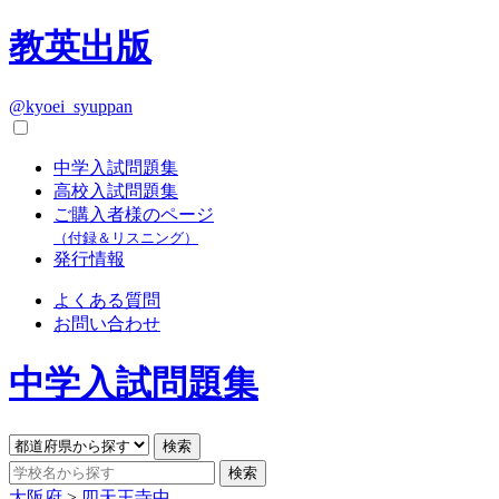
教英出版
@kyoei_syuppan
中学入試問題集
高校入試問題集
ご購入者様のページ
（付録＆リスニング）
発行情報
よくある質問
お問い合わせ
中学入試問題集
大阪府
>
四天王寺中