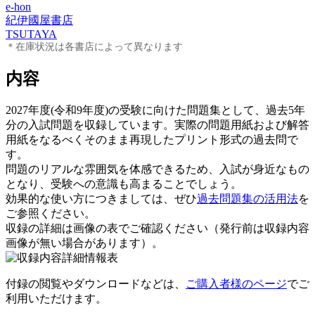
e-hon
紀伊國屋書店
TSUTAYA
＊在庫状況は各書店によって異なります
内容
2027年度(令和9年度)の受験に向けた問題集として、過去5年
分の入試問題を収録しています。実際の問題用紙および解答
用紙をなるべくそのまま再現したプリント形式の過去問で
す。
問題のリアルな雰囲気を体感できるため、入試が身近なもの
となり、受験への意識も高まることでしょう。
効果的な使い方につきましては、ぜひ
過去問題集の活用法
を
ご参照ください。
収録の詳細は画像の表でご確認ください（発行前は収録内容
画像が無い場合があります）。
付録の閲覧やダウンロードなどは、
ご購入者様のページ
でご
利用いただけます。