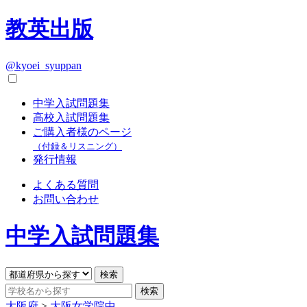
教英出版
@kyoei_syuppan
中学入試問題集
高校入試問題集
ご購入者様のページ
（付録＆リスニング）
発行情報
よくある質問
お問い合わせ
中学入試問題集
大阪府
>
大阪女学院中