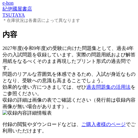
e-hon
紀伊國屋書店
TSUTAYA
＊在庫状況は各書店によって異なります
内容
2027年度(令和9年度)の受験に向けた問題集として、過去4年
分の入試問題を収録しています。実際の問題用紙および解答
用紙をなるべくそのまま再現したプリント形式の過去問で
す。
問題のリアルな雰囲気を体感できるため、入試が身近なもの
となり、受験への意識も高まることでしょう。
効果的な使い方につきましては、ぜひ
過去問題集の活用法
を
ご参照ください。
収録の詳細は画像の表でご確認ください（発行前は収録内容
画像が無い場合があります）。
付録の閲覧やダウンロードなどは、
ご購入者様のページ
でご
利用いただけます。