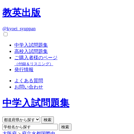
教英出版
@kyoei_syuppan
中学入試問題集
高校入試問題集
ご購入者様のページ
（付録＆リスニング）
発行情報
よくある質問
お問い合わせ
中学入試問題集
大阪府
>
府立水都国際中