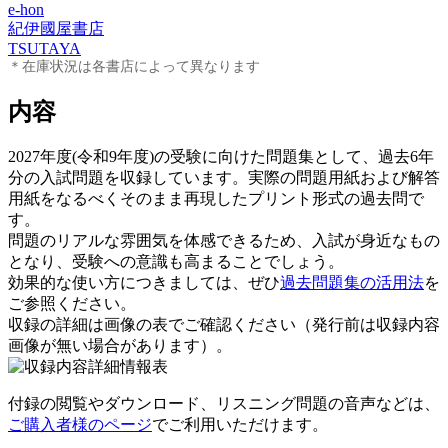
e-hon
紀伊國屋書店
TSUTAYA
＊在庫状況は各書店によって異なります
内容
2027年度(令和9年度)の受験に向けた問題集として、過去6年
分の入試問題を収録しています。実際の問題用紙および解答
用紙をなるべくそのまま再現したプリント形式の過去問で
す。
問題のリアルな雰囲気を体感できるため、入試が身近なもの
となり、受験への意識も高まることでしょう。
効果的な使い方につきましては、ぜひ
過去問題集の活用法
を
ご参照ください。
収録の詳細は画像の表でご確認ください（発行前は収録内容
画像が無い場合があります）。
付録の閲覧やダウンロード、リスニング問題の音声などは、
ご購入者様のページ
でご利用いただけます。