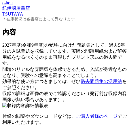
e-hon
紀伊國屋書店
TSUTAYA
＊在庫状況は各書店によって異なります
内容
2027年度(令和9年度)の受験に向けた問題集として、過去5年
分の入試問題を収録しています。実際の問題用紙および解答
用紙をなるべくそのまま再現したプリント形式の過去問で
す。
問題のリアルな雰囲気を体感できるため、入試が身近なもの
となり、受験への意識も高まることでしょう。
効果的な使い方につきましては、ぜひ
過去問題集の活用法
を
ご参照ください。
収録の詳細は画像の表でご確認ください（発行前は収録内容
画像が無い場合があります）。
付録の閲覧やダウンロードなどは、
ご購入者様のページ
でご
利用いただけます。