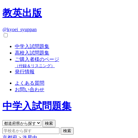
教英出版
@kyoei_syuppan
中学入試問題集
高校入試問題集
ご購入者様のページ
（付録＆リスニング）
発行情報
よくある質問
お問い合わせ
中学入試問題集
京都府
>
洛星中