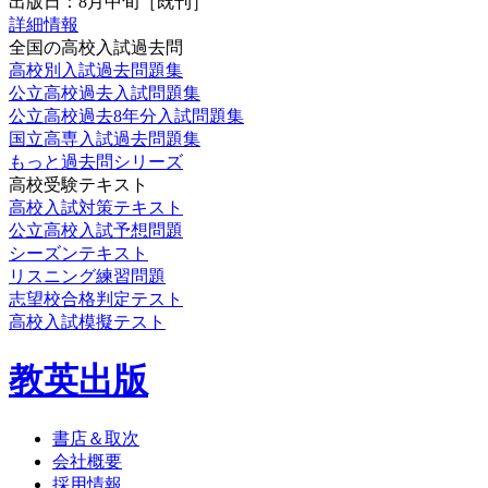
出版日：
8月中旬
［既刊］
詳細情報
全国の高校入試過去問
高校別入試過去問題集
公立高校過去入試問題集
公立高校過去8年分入試問題集
国立高専入試過去問題集
もっと過去問シリーズ
高校受験テキスト
高校入試対策テキスト
公立高校入試予想問題
シーズンテキスト
リスニング練習問題
志望校合格判定テスト
高校入試模擬テスト
教英出版
書店＆取次
会社概要
採用情報