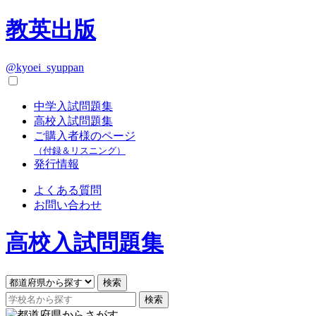
教英出版
@kyoei_syuppan
中学入試問題集
高校入試問題集
ご購入者様のページ
（付録＆リスニング）
発行情報
よくある質問
お問い合わせ
高校入試問題集