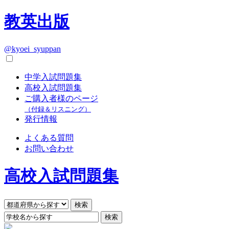
教英出版
@kyoei_syuppan
中学入試問題集
高校入試問題集
ご購入者様のページ
（付録＆リスニング）
発行情報
よくある質問
お問い合わせ
高校入試問題集