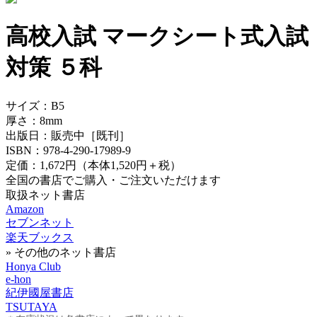
高校入試 マークシート式入試
対策 ５科
サイズ：
B5
厚さ：
8mm
出版日：
販売中
［既刊］
ISBN：
978-4-290-17989-9
定価：
1,672円
（本体1,520円＋税）
全国の書店でご購入・ご注文いただけます
取扱ネット書店
Amazon
セブンネット
楽天ブックス
» その他のネット書店
Honya Club
e-hon
紀伊國屋書店
TSUTAYA