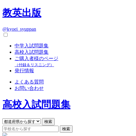
教英出版
@kyoei_syuppan
中学入試問題集
高校入試問題集
ご購入者様のページ
（付録＆リスニング）
発行情報
よくある質問
お問い合わせ
高校入試問題集