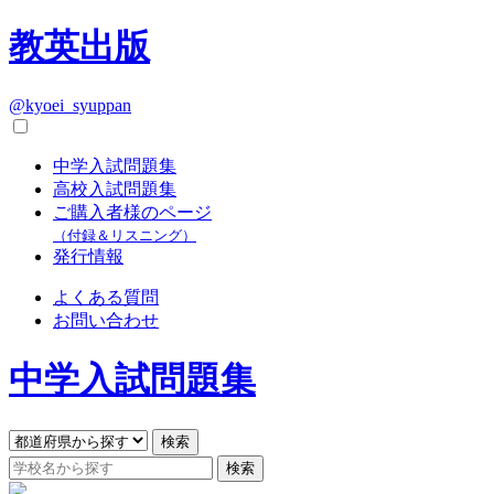
教英出版
@kyoei_syuppan
中学入試問題集
高校入試問題集
ご購入者様のページ
（付録＆リスニング）
発行情報
よくある質問
お問い合わせ
中学入試問題集