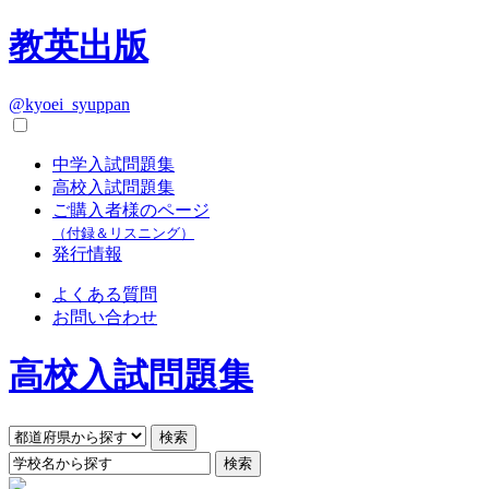
教英出版
@kyoei_syuppan
中学入試問題集
高校入試問題集
ご購入者様のページ
（付録＆リスニング）
発行情報
よくある質問
お問い合わせ
高校入試問題集