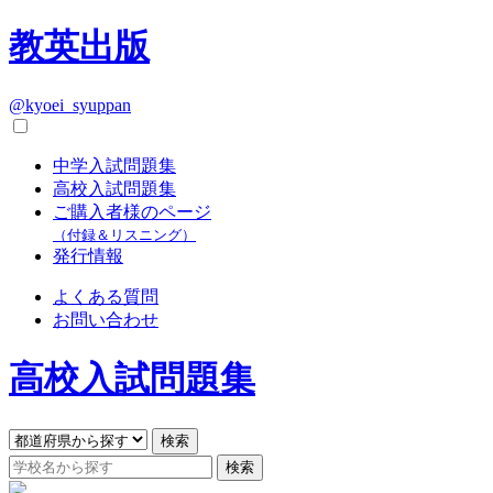
教英出版
@kyoei_syuppan
中学入試問題集
高校入試問題集
ご購入者様のページ
（付録＆リスニング）
発行情報
よくある質問
お問い合わせ
高校入試問題集