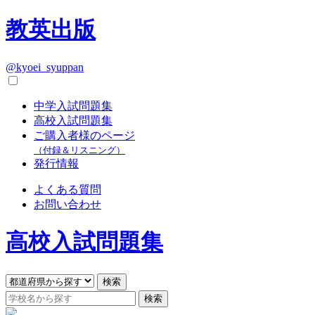
教英出版
@kyoei_syuppan
中学入試問題集
高校入試問題集
ご購入者様のページ
（付録＆リスニング）
発行情報
よくある質問
お問い合わせ
高校入試問題集